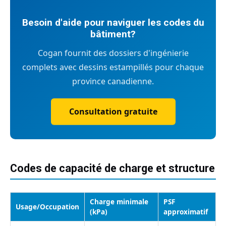
Besoin d'aide pour naviguer les codes du
bâtiment?
Cogan fournit des dossiers d'ingénierie
complets avec dessins estampillés pour chaque
province canadienne.
Consultation gratuite
Codes de capacité de charge et structure
Charge minimale
PSF
Usage/Occupation
(kPa)
approximatif