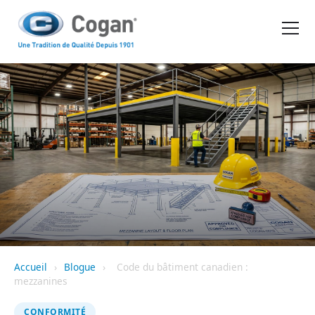
EN
FR
PRODUITS
OUTILS D'ACHAT
DEMANDER UN DEVIS
Accueil
›
Blogue
›
Code du bâtiment canadien :
mezzanines
CONFORMITÉ