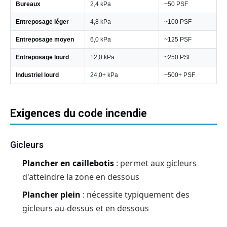
Bureaux
2,4 kPa
~50 PSF
Entreposage léger
4,8 kPa
~100 PSF
Entreposage moyen
6,0 kPa
~125 PSF
Entreposage lourd
12,0 kPa
~250 PSF
Industriel lourd
24,0+ kPa
~500+ PSF
Exigences du code incendie
Gicleurs
Plancher en caillebotis
: permet aux gicleurs
d'atteindre la zone en dessous
Plancher plein
: nécessite typiquement des
gicleurs au-dessus et en dessous