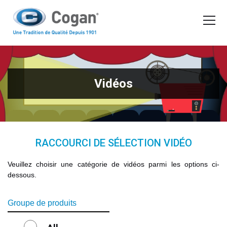
EN
FR
Vidéos de produits Cogan
PRODUITS
Vidéos
OUTILS D'ACHAT
DEMANDER UN DEVIS
RACCOURCI DE SÉLECTION VIDÉO
Veuillez choisir une catégorie de vidéos parmi les options ci-
dessous.
Groupe de produits