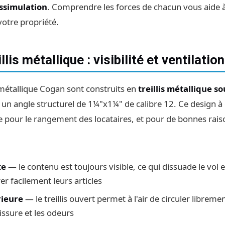
issimulation
. Comprendre les forces de chacun vous aide à
otre propriété.
llis métallique : visibilité et ventilation
s métallique Cogan sont construits en
treillis métallique s
n angle structurel de 1¼"x1¼" de calibre 12. Ce design à g
re pour le rangement des locataires, et pour de bonnes rais
te
— le contenu est toujours visible, ce qui dissuade le vol
er facilement leurs articles
rieure
— le treillis ouvert permet à l'air de circuler libre
issure et les odeurs