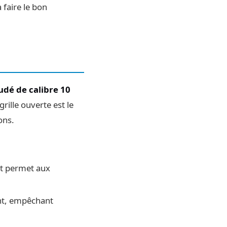
 faire le bon
oudé de calibre 10
rille ouverte est le
ons.
 et permet aux
ment, empêchant