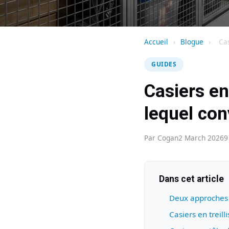
Accueil
›
Blogue
›
Cas
GUIDES
Casiers en 
lequel con
Par Cogan
2 March 2026
9
Dans cet article
Deux approches 
Casiers en treilli