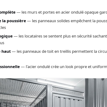
complète
— les murs et portes en acier ondulé opaque gar
e la poussière
— les panneaux solides empêchent la poussi
cles
ogique
— les locataires se sentent plus en sécurité sachant
vus
e haut
— les panneaux de toit en treillis permettent la circula
ssionnelle
— l'acier ondulé crée un look propre et unifor