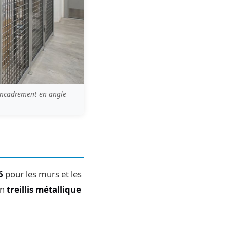
c encadrement en angle
6
pour les murs et les
un
treillis métallique