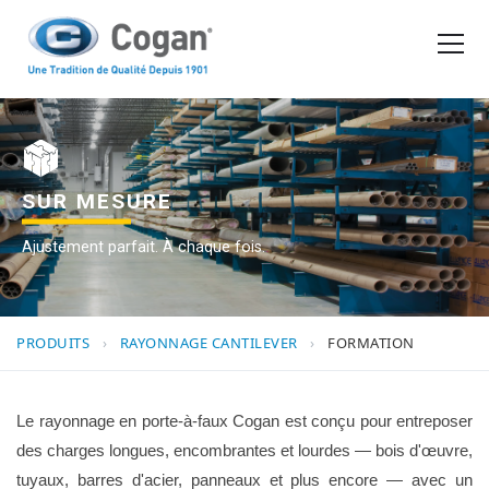
EN
FR
PRODUITS
OUTILS D'ACHAT
SUR MESURE
Ajustement parfait. À chaque fois.
DEMANDER UN DEVIS
PRODUITS
›
RAYONNAGE CANTILEVER
›
FORMATION
Le rayonnage en porte-à-faux Cogan est conçu pour entreposer
des charges longues, encombrantes et lourdes — bois d'œuvre,
tuyaux, barres d'acier, panneaux et plus encore — avec un