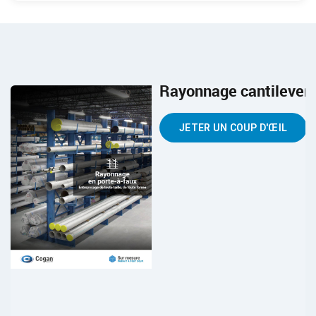
Rayonnage cantilever
T
JETER UN COUP D'ŒIL
P